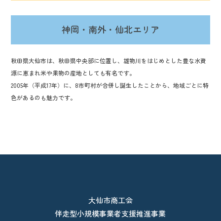
神岡・南外・仙北エリア
秋田県大仙市は、秋田県中央部に位置し、雄物川をはじめとした豊な水資
源に恵まれ米や果物の産地としても有名です。
2005年（平成17年）に、8市町村が合併し誕生したことから、地域ごとに特
色があるのも魅力です。
大仙市商工会
伴走型小規模事業者支援推進事業