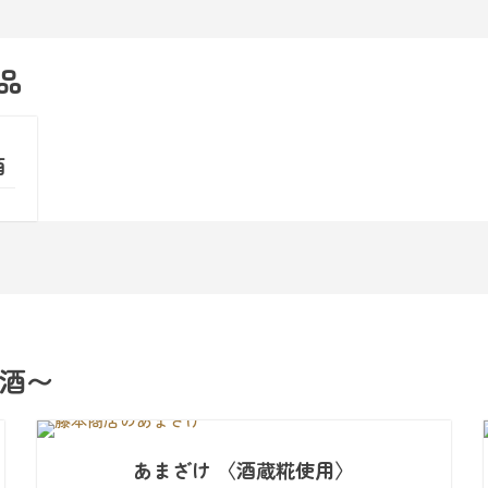
品
酒
酒〜
あまざけ 〈酒蔵糀使用〉