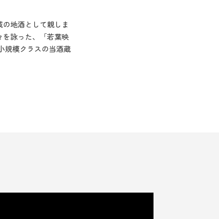
域の地酒として親しま
々を詠った、「若葉映
小規模クラスの当酒蔵