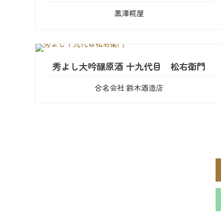
黒澤糀屋
秀よし大吟醸原酒 十九代目 松右衛門
合名会社 鈴木酒造店