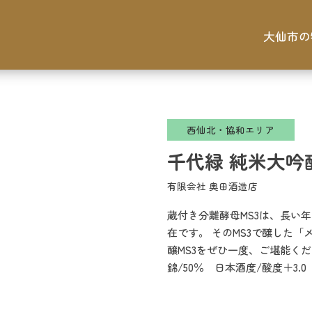
大仙市の
西仙北・協和エリア
千代緑 純米大吟醸
有限会社 奥田酒造店
蔵付き分離酵母MS3は、長い
在です。 そのMS3で醸した
醸MS3をぜひ一度、ご堪能くだ
錦/50％ 日本酒度/酸度＋3.0 