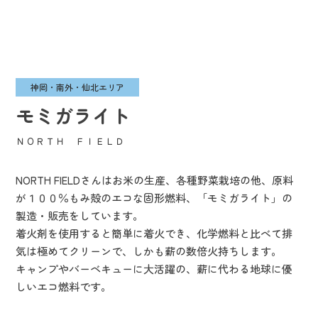
神岡・南外・仙北エリア
モミガライト
ＮＯＲＴＨ ＦＩＥＬＤ
NORTH FIELDさんはお米の生産、各種野菜栽培の他、原料
が１００％もみ殻のエコな固形燃料、「モミガライト」の
製造・販売をしています。
着火剤を使用すると簡単に着火でき、化学燃料と比べて排
気は極めてクリーンで、しかも薪の数倍火持ちします。
キャンプやバーベキューに大活躍の、薪に代わる地球に優
しいエコ燃料です。