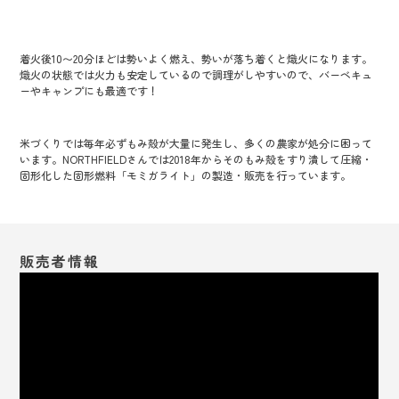
着火後10〜20分ほどは勢いよく燃え、勢いが落ち着くと熾火になります。
熾火の状態では火力も安定しているので調理がしやすいので、バーベキュ
ーやキャンプにも最適です！
米づくりでは毎年必ずもみ殻が大量に発生し、多くの農家が処分に困って
います。NORTHFIELDさんでは2018年からそのもみ殻をすり潰して圧縮・
固形化した固形燃料「モミガライト」の製造・販売を行っています。
販売者情報