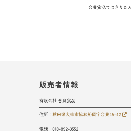
合貝食品ではきりた
販売者情報
有限会社 合貝食品
住所：
秋田県大仙市協和船岡字合貝45-42
電話：018-892-3552