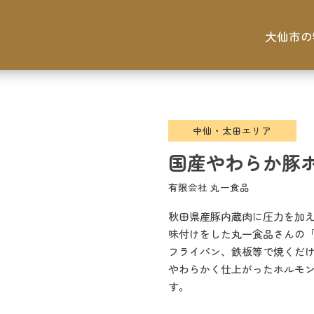
大仙市の
中仙・太田エリア
国産やわらか豚
有限会社 丸一食品
秋田県産豚内蔵肉に圧力を加
味付けをした丸一食品さんの
フライパン、鉄板等で焼くだ
やわらかく仕上がったホルモ
す。