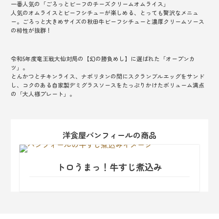
一番人気の「ごろっとビーフのチーズクリームオムライス」
人気のオムライスとビーフシチューが楽しめる、とっても贅沢なメニュ
ー。ごろっと大きめサイズの秋田牛ビーフシチューと濃厚クリームソース
の相性が抜群！
令和5年度竜王戦大仙対局の【幻の勝負めし】に選ばれた「オープンカ
ツ」。
とんかつとチキンライス、ナポリタンの間にスクランブルエッグをサンド
し、コクのある自家製デミグラスソースをたっぷりかけたボリューム満点
の「大人様プレート」。
洋食屋バンフィール
の商品
トロうまっ！牛すじ煮込み