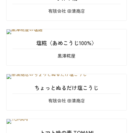
有限会社 田清商店
塩糀〈あめこうじ100%〉
黒澤糀屋
ちょっとぬるだけ塩こうじ
有限会社 田清商店
トマト味の素 TOMAMI